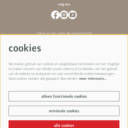
volg ons
meld je aan voor de nieuwsbrief
cookies
Hoe we omgaan met je gegevens hebben we vastgelegd in
onze
privacyverklaring
.
We maken gebruik van cookies en vergelijkbare technieken om het mogelijk
te maken content van derden (zoals video’s) af te beelden, om het gebruik
van de website te analyseren en voor verschillende andere toepassingen.
aanmelden
Deze cookies worden ook geplaatst door derden.
meer informatie…
alleen functionele cookies
Deze site wordt beschermd door reCAPTCHA en het
privacybeleid
en de
servicevoorwaarden
van Google zijn van toepassing.
minimale cookies
© Isala Theater
alle cookies
Powered by
CultureSuite