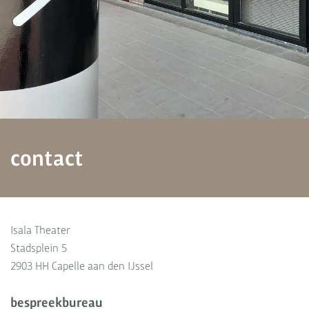
contact
Isala Theater
Stadsplein 5
2903 HH Capelle aan den IJssel
bespreekbureau