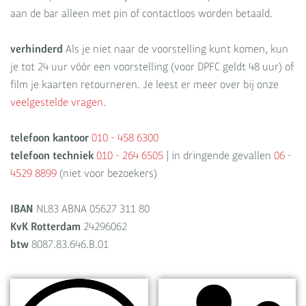
aan de bar alleen met pin of contactloos worden betaald.
verhinderd
Als je niet naar de voorstelling kunt komen, kun
je tot 24 uur vóór een voorstelling (voor DPFC geldt 48 uur) of
film je kaarten retourneren. Je leest er meer over bij onze
veelgestelde vragen
.
telefoon kantoor
010 - 458 6300
telefoon techniek
010 - 264 6505
| in dringende gevallen
06 -
4529 8899
(niet voor bezoekers)
IBAN
NL83 ABNA 05627 311 80
KvK Rotterdam
24296062
btw
8087.83.646.B.01