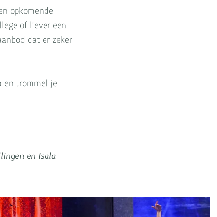
m een opkomende
lege of liever een
aanbod dat er zeker
a en trommel je
lingen en Isala