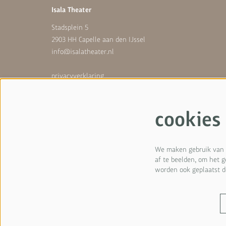
Isala Theater
Stadsplein 5
2903 HH Capelle aan den IJssel
info@isalatheater.nl
privacyverklaring
cookies
cookies
We maken gebruik van c
af te beelden, om het 
worden ook geplaatst d
© Isala Theater