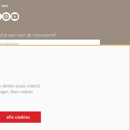
g ons
d je aan voor de nieuwsbrief
 we omgaan met je gegevens hebben we vastgelegd in
ze
privacyverklaring
.
aanmelden
 derden (zoals video’s)
ingen. Deze cookies
ite wordt beschermd door reCAPTCHA en het
privacybeleid
en de
servicevoorwaarden
van Google zijn
passing.
alle cookies
ered by
CultureSuite