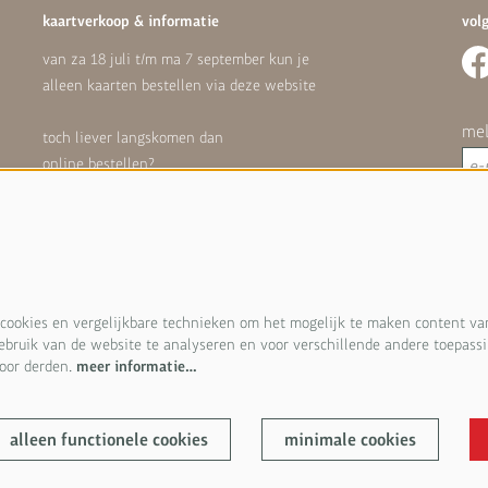
kaartverkoop & informatie
vol
van za 18 juli t/m ma 7 september kun je
alleen kaarten bestellen via deze website
mel
toch liever langskomen dan
online bestellen?
dat kan weer vanaf dinsdag 8 september
Hoe
on
vragen kun je mailen naar
info@isalatheater.nl
ookies en vergelijkbare technieken om het mogelijk te maken content van
gebruik van de website te analyseren en voor verschillende andere toepass
oor derden.
meer informatie…
Deze s
van toe
alleen functionele cookies
minimale cookies
Pow