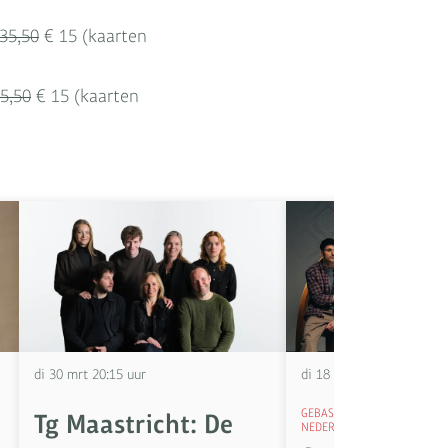
35,50
€ 15 (kaarten
5,50
€ 15 (kaarten
di 30 mrt
20:15 uur
di 18 mei
20:15 uur
GEBASEERD OP EEN WAARG
Tg Maastricht: De
NEDERLANDS VERHAAL