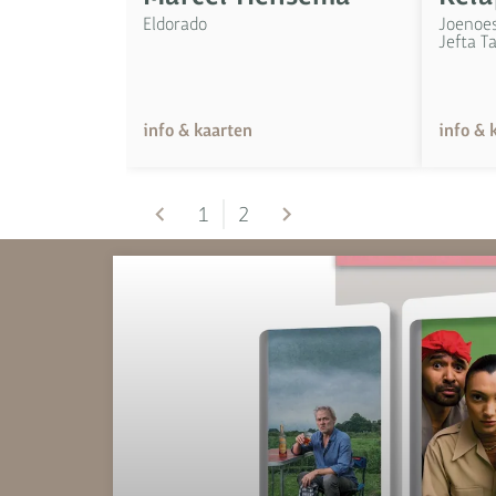
Eldorado
Joenoes
Jefta T
info & kaarten
info & 
1
2