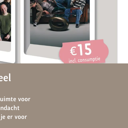
eel
ruimte voor
andacht
je er voor