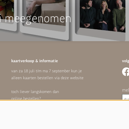
ooi meegenomen
kaartverkoop & informatie
vol
van za 18 juli t/m ma 7 september kun je
alleen kaarten bestellen via deze website
mel
toch liever langskomen dan
online bestellen?
dat kan weer vanaf dinsdag 8 september
Hoe
on
vragen kun je mailen naar
info@isalatheater.nl