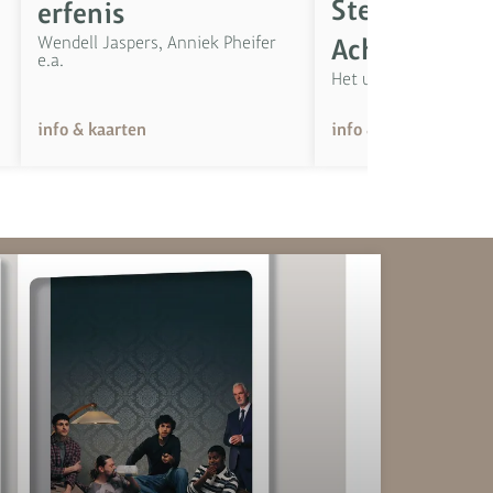
Stefan de Wa
erfenis
Wendell Jaspers, Anniek Pheifer
Achraf Koute
e.a.
Het uur van de waarh
info & kaarten
info & kaarten