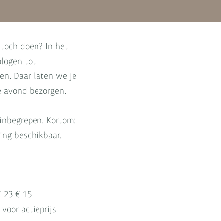
 toch doen? In het
ologen tot
n. Daar laten we je
e avond bezorgen.
j inbegrepen. Kortom:
ling beschikbaar.
€ 23
€ 15
voor actieprijs