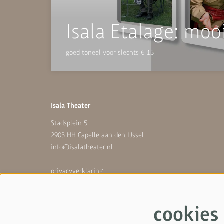
Isala Etalage: m
goed toneel voor slechts € 15
Isala Theater
Stadsplein 5
2903 HH Capelle aan den IJssel
info@isalatheater.nl
privacyverklaring
cookies
cookies