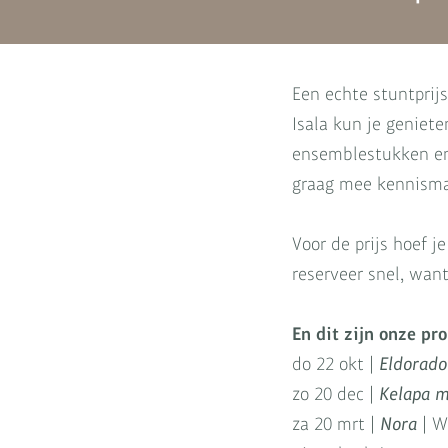
Een echte stuntprij
Isala kun je geniet
ensemblestukken en 
graag mee kennisma
Voor de prijs hoef j
reserveer snel, want
En dit zijn onze pr
do 22 okt |
Eldorado
zo 20 dec |
Kelapa m
za 20 mrt |
Nora
| W