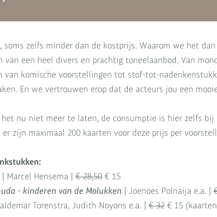
s, soms zelfs minder dan de kostprijs. Waarom we het dan
en van een heel divers en prachtig toneelaanbod. Van mon
van komische voorstellingen tot stof-tot-nadenkenstukke
ken. En we vertrouwen erop dat de acteurs jou een mooi
e het nu niet meer te laten, de consumptie is hier zelfs bi
 er zijn maximaal 200 kaarten voor deze prijs per voorstel
onkstukken:
| Marcel Hensema |
€ 28,50
€ 15
uda - kinderen van de Molukken
| Joenoes Polnaija e.a. |
aldemar Torenstra, Judith Noyons e.a. |
€ 32
€ 15 (kaarten 