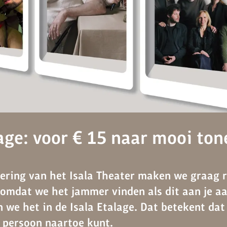
lage: voor € 15 naar mooi ton
ering van het Isala Theater maken we graag 
 omdat we het jammer vinden als dit aan je a
 we het in de Isala Etalage. Dat betekent dat 
r persoon naartoe kunt.