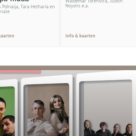
Waldemar Torenstra, Judith
Noyons e.a.
 Polnaija, Tara Hetharia en
anate
kaarten
info & kaarten