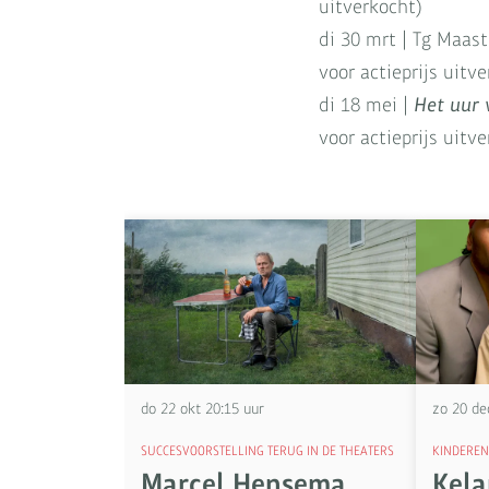
uitverkocht)
di 30 mrt | Tg Maast
voor actieprijs uitv
di 18 mei |
Het uur 
voor actieprijs uitv
Overslaan
do 22 okt
20:15 uur
zo 20 d
SUCCESVOORSTELLING TERUG IN DE THEATERS
KINDEREN
Marcel Hensema
Kel