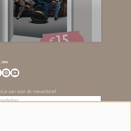
g ons
d je aan voor de nieuwsbrief
 we omgaan met je gegevens hebben we vastgelegd in
ze
privacyverklaring
.