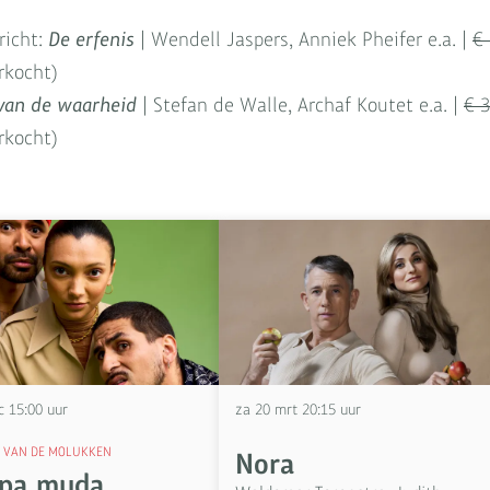
richt:
De erfenis
| Wendell Jaspers, Anniek Pheifer e.a. |
€ 
erkocht)
van de waarheid
| Stefan de Walle, Archaf Koutet e.a. |
€ 3
erkocht)
ec
15:00 uur
za 20 mrt
20:15 uur
 VAN DE MOLUKKEN
Nora
apa muda