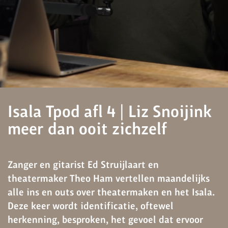
Isala Tpod afl 4 | Liz Snoijink
meer dan ooit zichzelf
Zanger en gitarist Ed Struijlaart en
theatermaker Theo Ham vertellen maandelijks
alle ins en outs over theatermaken en het Isala.
Deze keer wordt identificatie, oftewel
herkenning, besproken, het gevoel dat ervoor