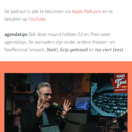
De podcast is ook te beluisten via
Apple Podcasts
en te
bekijken op
YouTube
.
agendatips
Ook deze maand hebben Ed en Theo weer
agendatips. De aanraders zijn onder andere theater- en
foodfestival Smaack,
Doek!, Grijs gedraaid
en
Isa viert feest
.