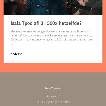
Isala Tpod afl 3 | 500x hetzelfde?
Met trots kunnen we zeggen dat we na twee succesvolle try-outs
definitief doorgaan met onze leuke en interessante theaterpodcast.
Dit seizoen hoort u zanger en gitarist Ed Struijlaart en theatermaker
…
podcast
Isala Theater
Stadsplein 5
2903 HH Capelle aan den IJssel