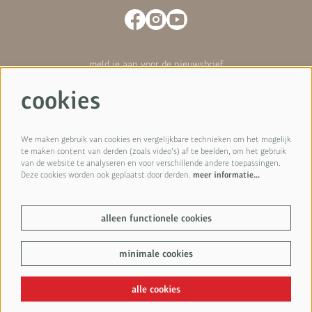
meld je aan voor de nieuwsbrief
cookies
Hoe we omgaan met je gegevens hebben we vastgelegd in
onze
privacyverklaring
.
We maken gebruik van cookies en vergelijkbare technieken om het mogelijk
te maken content van derden (zoals video’s) af te beelden, om het gebruik
van de website te analyseren en voor verschillende andere toepassingen.
aanmelden
Deze cookies worden ook geplaatst door derden.
meer informatie…
alleen functionele cookies
Deze site wordt beschermd door reCAPTCHA en het
privacybeleid
en de
servicevoorwaarden
van Google zijn van toepassing.
minimale cookies
© Isala Theater
alle cookies
Powered by
CultureSuite