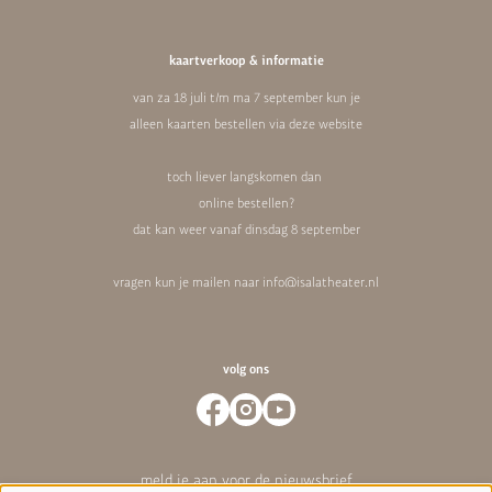
kaartverkoop & informatie
van za 18 juli t/m ma 7 september kun je
alleen kaarten bestellen via deze website
toch liever langskomen dan
online bestellen?
dat kan weer vanaf dinsdag 8 september
vragen kun je mailen naar
info@isalatheater.nl
volg ons
meld je aan voor de nieuwsbrief