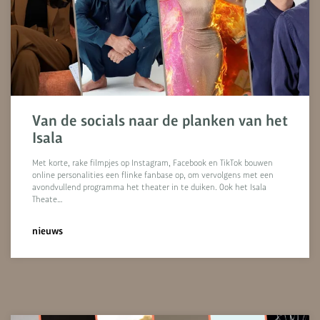
Van de socials naar de planken van het
Isala
Met korte, rake filmpjes op Instagram, Facebook en TikTok bouwen
online personalities een flinke fanbase op, om vervolgens met een
avondvullend programma het theater in te duiken. Ook het Isala
Theate…
nieuws