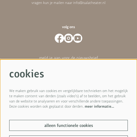
vragen kun je mailen naar
info@isalatheater.nl
volg ons
meld je aan voor de nieuwsbrief
cookies
Hoe we omgaan met je gegevens hebben we vastgelegd in
onze
privacyverklaring
.
We maken gebruik van cookies en vergelijkbare technieken om het mogelijk
te maken content van derden (zoals video’s) af te beelden, om het gebruik
van de website te analyseren en voor verschillende andere toepassingen.
aanmelden
Deze cookies worden ook geplaatst door derden.
meer informatie…
alleen functionele cookies
Deze site wordt beschermd door reCAPTCHA en het
privacybeleid
en de
servicevoorwaarden
van Google zijn van toepassing.